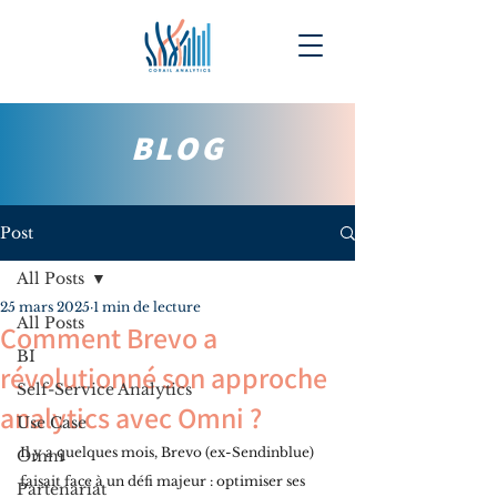
BLOG
Post
All Posts
25 mars 2025
1 min de lecture
All Posts
Comment Brevo a
BI
révolutionné son approche
Self-Service Analytics
analytics avec Omni ?
Use Case
Il y a quelques mois, Brevo (ex-Sendinblue) 
Omni
faisait face à un défi majeur : optimiser ses 
Partenariat