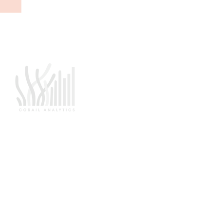
céder
 de
L’agence data qui parle métier
A propos
Cas d'usages
Formations