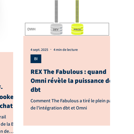
4 sept. 2025
4 min de lecture
BI
REX The Fabulous : quand
Omni révèle la puissance de
-
dbt
Looker
Comment The Fabulous a tiré le plein parti
Achats
de l'intégration dbt et Omni
rail
de la BI
in de