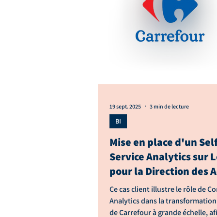
19 sept. 2025
3 min de lecture
BI
Mise en place d'un Self
Service Analytics sur 
pour la Direction des 
de Carrefour G9
Ce cas client illustre le rôle de Co
Analytics dans la transformation 
de Carrefour à grande échelle, af